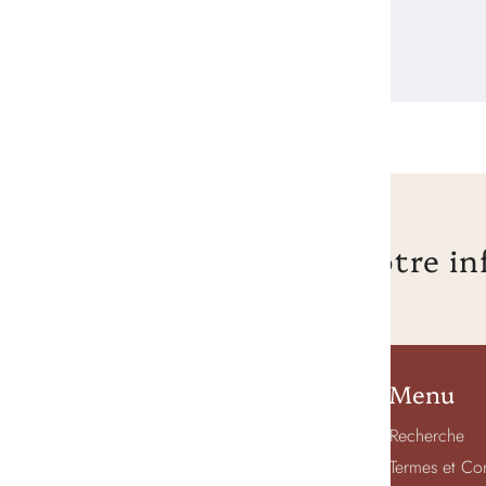
Inscrivez-vous à notre in
Boutique Piosa
Menu
2347 King Ouest
Recherche
Sherbrooke, QC
Termes et Co