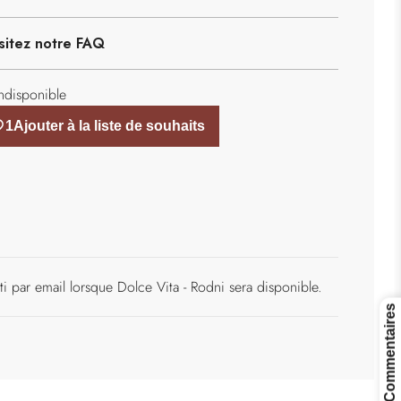
e
m
e
sitez notre FAQ
n
t
e
indisponible
n
c
o
u
r
s
.
.
.
ti par email lorsque Dolce Vita - Rodni sera disponible.