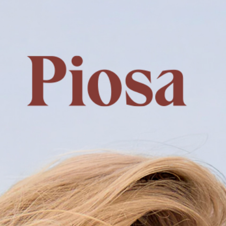
120$ et +)
os / Contact
Trier par