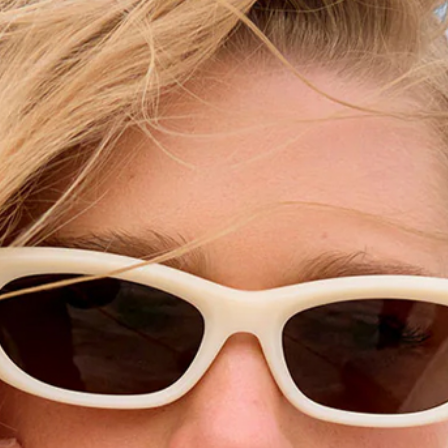
 Marta
Matisse & Coconuts - Mirage
$120.00