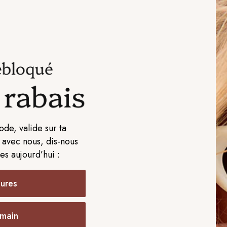
ode, valide sur ta
avec nous, dis-nous
es aujourd’hui :
ures
Matisse & Coconuts -
se & Coconuts - Kerry
Prix
$65.00
$100.00
$120.00
régulier
 main