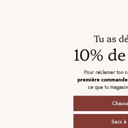
Pour réclamer ton c
première commande
ce que tu magasin
Chauss
Matisse & Coconuts - Nolita
Matis
$100.00
Sacs à