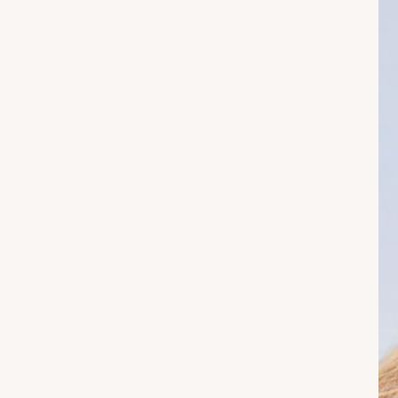
 GRATUITE partout au Québec CODE: SHIPPLEASE (prix régulier/
MOINS DE $$
Nouveautés
Boutique
Marques
À Prop
Matisse & Coconuts
EN SOLDE