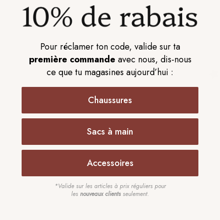
PARTAGER
Pour réclamer ton code, valide sur ta
première commande
avec nous, dis-nous
ce que tu magasines aujourd’hui :
Chaussures
Sacs à main
Accessoires
*Valide sur les articles à prix réguliers pour
les
nouveaux clients
seulement.